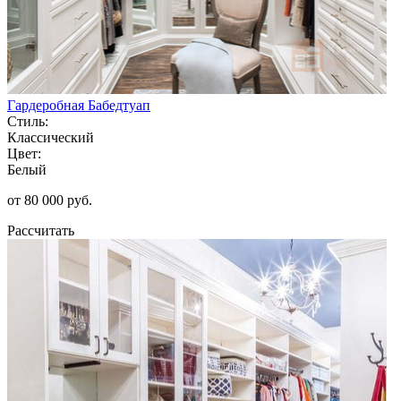
Гардеробная Бабедтуап
Стиль:
Классический
Цвет:
Белый
от 80 000 руб.
Рассчитать