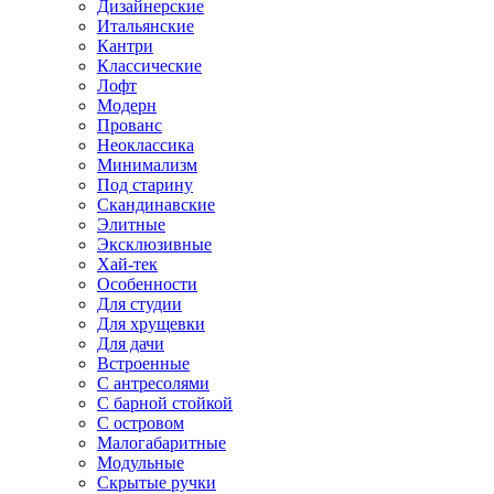
Дизайнерские
Итальянские
Кантри
Классические
Лофт
Модерн
Прованс
Неоклассика
Минимализм
Под старину
Скандинавские
Элитные
Эксклюзивные
Хай-тек
Особенности
Для студии
Для хрущевки
Для дачи
Встроенные
С антресолями
С барной стойкой
С островом
Малогабаритные
Модульные
Скрытые ручки