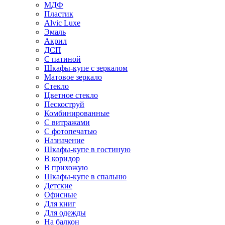
МДФ
Пластик
Alvic Luxe
Эмаль
Акрил
ДСП
С патиной
Шкафы-купе с зеркалом
Матовое зеркало
Стекло
Цветное стекло
Пескоструй
Комбинированные
С витражами
С фотопечатью
Назначение
Шкафы-купе в гостиную
В коридор
В прихожую
Шкафы-купе в спальню
Детские
Офисные
Для книг
Для одежды
На балкон