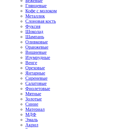
Бежевые
Глянцевые
Кофе с молоком
Металлик
Слоновая кость
Фуксия
Шоколад
Шампань
Оливковые
Оранжевые
Вишневые
Изумрудные
Венге
Ореховые
Янтарные
Сиреневые
Салатовые
Фиолетовые
Мятные
Золотые
Синие
Материал
МДФ
Эмаль
Акрил