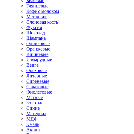
Бежевые
Глянцевые
Кофе с молоком
Металлик
Слоновая кость
Фуксия
Шоколад
Шампань
Оливковые
Оранжевые
Вишневые
Изумрудные
Венге
Ореховые
Янтарные
Сиреневые
Салатовые
Фиолетовые
Мятные
Золотые
Синие
Материал
МДФ
Эмаль
Акрил