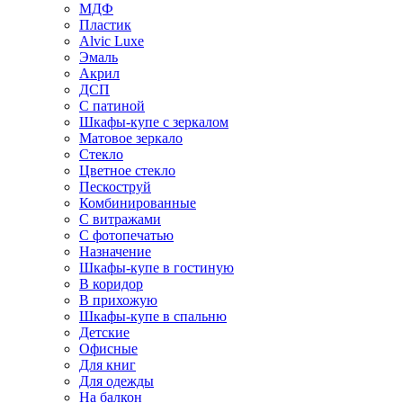
МДФ
Пластик
Alvic Luxe
Эмаль
Акрил
ДСП
С патиной
Шкафы-купе с зеркалом
Матовое зеркало
Стекло
Цветное стекло
Пескоструй
Комбинированные
С витражами
С фотопечатью
Назначение
Шкафы-купе в гостиную
В коридор
В прихожую
Шкафы-купе в спальню
Детские
Офисные
Для книг
Для одежды
На балкон