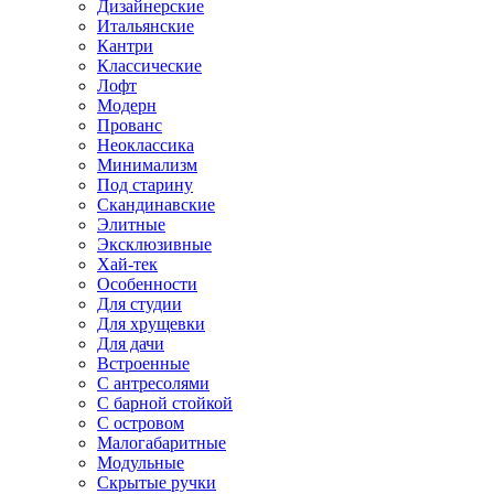
Дизайнерские
Итальянские
Кантри
Классические
Лофт
Модерн
Прованс
Неоклассика
Минимализм
Под старину
Скандинавские
Элитные
Эксклюзивные
Хай-тек
Особенности
Для студии
Для хрущевки
Для дачи
Встроенные
С антресолями
С барной стойкой
С островом
Малогабаритные
Модульные
Скрытые ручки