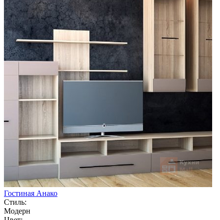
Гостиная Анако
Стиль:
Модерн
Цвет: