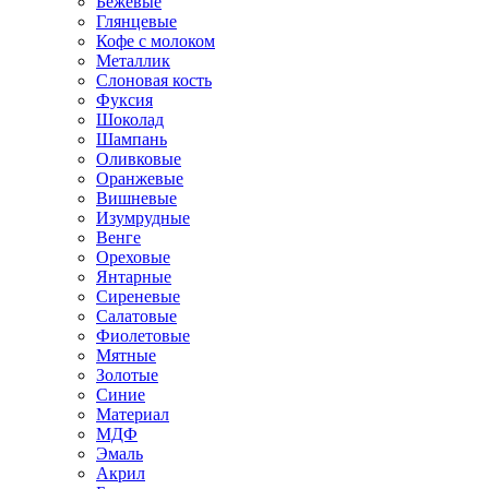
Бежевые
Глянцевые
Кофе с молоком
Металлик
Слоновая кость
Фуксия
Шоколад
Шампань
Оливковые
Оранжевые
Вишневые
Изумрудные
Венге
Ореховые
Янтарные
Сиреневые
Салатовые
Фиолетовые
Мятные
Золотые
Синие
Материал
МДФ
Эмаль
Акрил