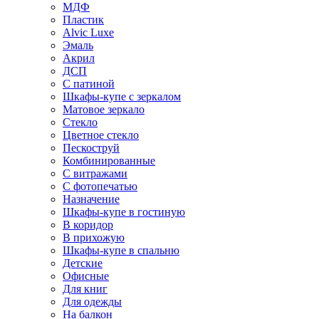
МДФ
Пластик
Alvic Luxe
Эмаль
Акрил
ДСП
С патиной
Шкафы-купе с зеркалом
Матовое зеркало
Стекло
Цветное стекло
Пескоструй
Комбинированные
С витражами
С фотопечатью
Назначение
Шкафы-купе в гостиную
В коридор
В прихожую
Шкафы-купе в спальню
Детские
Офисные
Для книг
Для одежды
На балкон