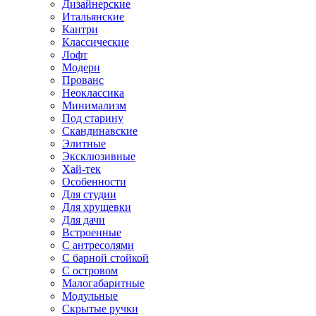
Дизайнерские
Итальянские
Кантри
Классические
Лофт
Модерн
Прованс
Неоклассика
Минимализм
Под старину
Скандинавские
Элитные
Эксклюзивные
Хай-тек
Особенности
Для студии
Для хрущевки
Для дачи
Встроенные
С антресолями
С барной стойкой
С островом
Малогабаритные
Модульные
Скрытые ручки