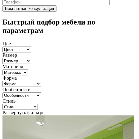
Быстрый подбор мебели по
параметрам
Цвет
Размер
Материал
Форма
Особенности
Стиль
Развернуть фильтры