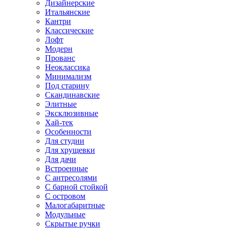
Дизайнерские
Итальянские
Кантри
Классические
Лофт
Модерн
Прованс
Неоклассика
Минимализм
Под старину
Скандинавские
Элитные
Эксклюзивные
Хай-тек
Особенности
Для студии
Для хрущевки
Для дачи
Встроенные
С антресолями
С барной стойкой
С островом
Малогабаритные
Модульные
Скрытые ручки