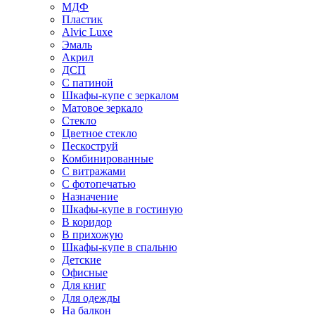
МДФ
Пластик
Alvic Luxe
Эмаль
Акрил
ДСП
С патиной
Шкафы-купе с зеркалом
Матовое зеркало
Стекло
Цветное стекло
Пескоструй
Комбинированные
С витражами
С фотопечатью
Назначение
Шкафы-купе в гостиную
В коридор
В прихожую
Шкафы-купе в спальню
Детские
Офисные
Для книг
Для одежды
На балкон