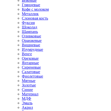
Бежевые
Глянцевые
Кофе с молоком
Металлик
Слоновая кость
Фуксия
Шоколад
Шампань
Оливковые
Оранжевые
Вишневые
Изумрудные
Венге
Ореховые
Янтарные
Сиреневые
Салатовые
Фиолетовые
Мятные
Золотые
Синие
Материал
МДФ
Эмаль
Акрил