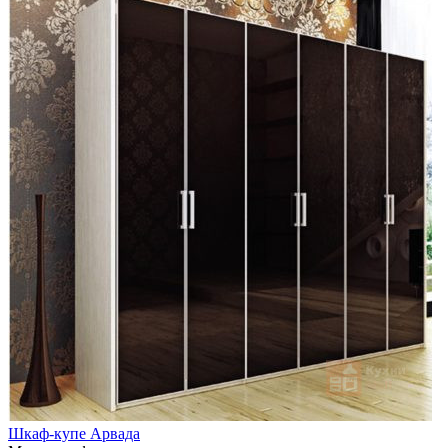
Шкаф-купе Арвада