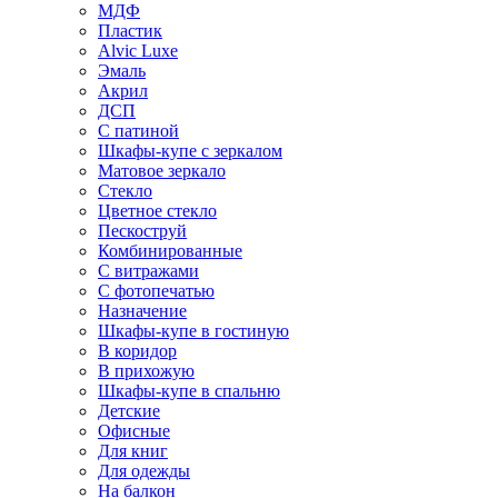
МДФ
Пластик
Alvic Luxe
Эмаль
Акрил
ДСП
С патиной
Шкафы-купе с зеркалом
Матовое зеркало
Стекло
Цветное стекло
Пескоструй
Комбинированные
С витражами
С фотопечатью
Назначение
Шкафы-купе в гостиную
В коридор
В прихожую
Шкафы-купе в спальню
Детские
Офисные
Для книг
Для одежды
На балкон