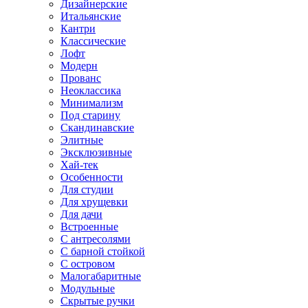
Дизайнерские
Итальянские
Кантри
Классические
Лофт
Модерн
Прованс
Неоклассика
Минимализм
Под старину
Скандинавские
Элитные
Эксклюзивные
Хай-тек
Особенности
Для студии
Для хрущевки
Для дачи
Встроенные
С антресолями
С барной стойкой
С островом
Малогабаритные
Модульные
Скрытые ручки