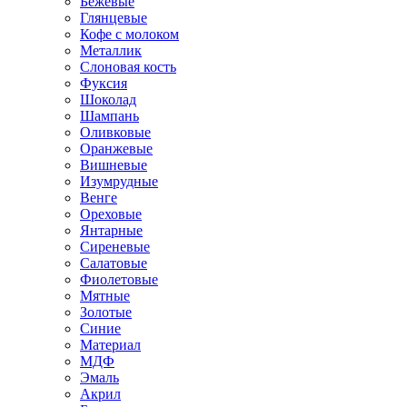
Бежевые
Глянцевые
Кофе с молоком
Металлик
Слоновая кость
Фуксия
Шоколад
Шампань
Оливковые
Оранжевые
Вишневые
Изумрудные
Венге
Ореховые
Янтарные
Сиреневые
Салатовые
Фиолетовые
Мятные
Золотые
Синие
Материал
МДФ
Эмаль
Акрил