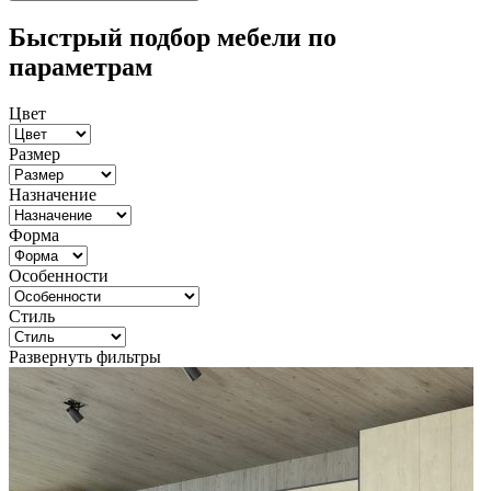
Быстрый подбор мебели по
параметрам
Цвет
Размер
Назначение
Форма
Особенности
Стиль
Развернуть фильтры