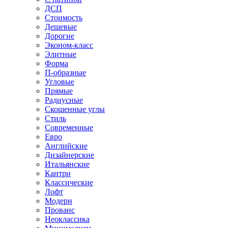
ДСП
Стоимость
Дешевые
Дорогие
Эконом-класс
Элитные
Форма
П-образные
Угловые
Прямые
Радиусные
Скошенные углы
Стиль
Современные
Евро
Английские
Дизайнерские
Итальянские
Кантри
Классические
Лофт
Модерн
Прованс
Неоклассика