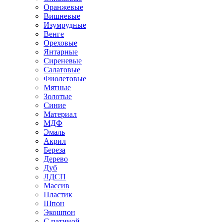
Оранжевые
Вишневые
Изумрудные
Венге
Ореховые
Янтарные
Сиреневые
Салатовые
Фиолетовые
Мятные
Золотые
Синие
Материал
МДФ
Эмаль
Акрил
Береза
Дерево
Дуб
ЛДСП
Массив
Пластик
Шпон
Экошпон
С патиной