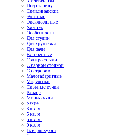
Минимализм
Под старину
Скандинавские
Элитные
Эксклюзивные
Хай-тек
Особенности
Для студии
Для хрущевки
Для дачи
Встроенные
С антресолями
С барной стойкой
С островом
Малогабаритные
Модульные
Скрытые ручки
Размер
Мини-кухни
Узкие
3 кв. м.
5 кв. м.
6 кв. м.
9 кв. м.
Все для кухни