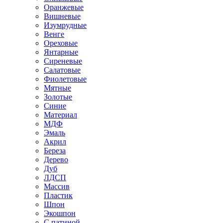
Оранжевые
Вишневые
Изумрудные
Венге
Ореховые
Янтарные
Сиреневые
Салатовые
Фиолетовые
Мятные
Золотые
Синие
Материал
МДФ
Эмаль
Акрил
Береза
Дерево
Дуб
ЛДСП
Массив
Пластик
Шпон
Экошпон
С патиной