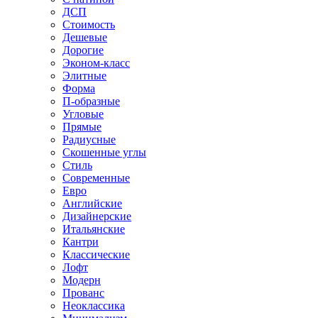
ДСП
Стоимость
Дешевые
Дорогие
Эконом-класс
Элитные
Форма
П-образные
Угловые
Прямые
Радиусные
Скошенные углы
Стиль
Современные
Евро
Английские
Дизайнерские
Итальянские
Кантри
Классические
Лофт
Модерн
Прованс
Неоклассика