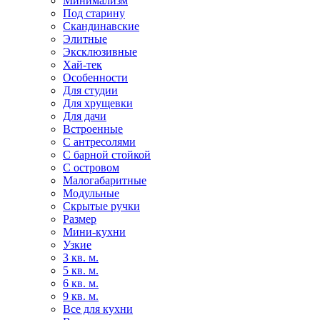
Минимализм
Под старину
Скандинавские
Элитные
Эксклюзивные
Хай-тек
Особенности
Для студии
Для хрущевки
Для дачи
Встроенные
С антресолями
С барной стойкой
С островом
Малогабаритные
Модульные
Скрытые ручки
Размер
Мини-кухни
Узкие
3 кв. м.
5 кв. м.
6 кв. м.
9 кв. м.
Все для кухни