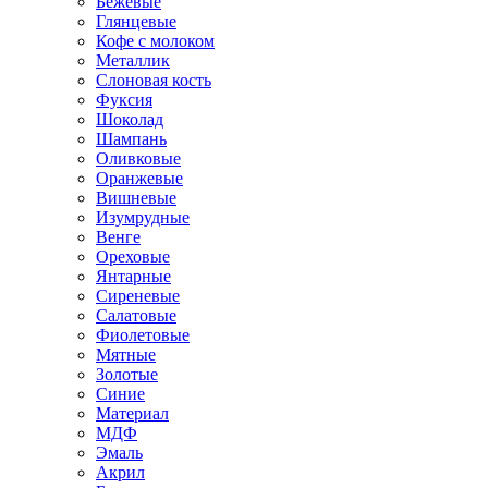
Бежевые
Глянцевые
Кофе с молоком
Металлик
Слоновая кость
Фуксия
Шоколад
Шампань
Оливковые
Оранжевые
Вишневые
Изумрудные
Венге
Ореховые
Янтарные
Сиреневые
Салатовые
Фиолетовые
Мятные
Золотые
Синие
Материал
МДФ
Эмаль
Акрил