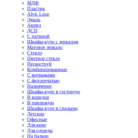
МДФ
Пластик
Alvic Luxe
Эмаль
Акрил
ДСП
С патиной
Шкафы-купе с зеркалом
Матовое зеркало
Стекло
Цветное стекло
Пескоструй
Комбинированные
С витражами
С фотопечатью
Назначение
Шкафы-купе в гостиную
В коридор
В прихожую
Шкафы-купе в спальню
Детские
Офисные
Для книг
Для одежды
На балкон