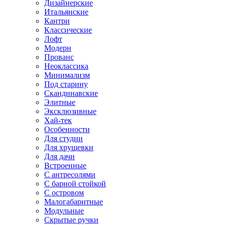
Дизайнерские
Итальянские
Кантри
Классические
Лофт
Модерн
Прованс
Неоклассика
Минимализм
Под старину
Скандинавские
Элитные
Эксклюзивные
Хай-тек
Особенности
Для студии
Для хрущевки
Для дачи
Встроенные
С антресолями
С барной стойкой
С островом
Малогабаритные
Модульные
Скрытые ручки