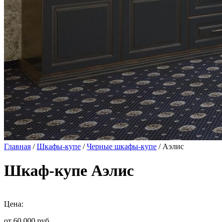
Главная
/
Шкафы-купе
/
Черные шкафы-купе
/ Аэлис
Шкаф-купе Аэлис
Цена:
от 60 000
руб.