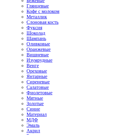
Бежевые
Глянцевые
Кофе с молоком
Металлик
Слоновая кость
Фуксия
Шоколад
Шампань
Оливковые
Оранжевые
Вишневые
Изумрудные
Венге
Ореховые
Янтарные
Сиреневые
Салатовые
Фиолетовые
Мятные
Золотые
Синие
Материал
МДФ
Эмаль
Акрил