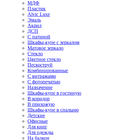
МДФ
Пластик
Alvic Luxe
Эмаль
Акрил
ДСП
С патиной
Шкафы-купе с зеркалом
Матовое зеркало
Стекло
Цветное стекло
Пескоструй
Комбинированные
С витражами
С фотопечатью
Назначение
Шкафы-купе в гостиную
В коридор
В прихожую
Шкафы-купе в спальню
Детские
Офисные
Для книг
Для одежды
На балкон