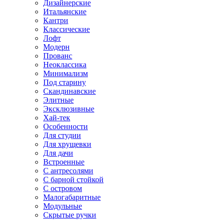
Дизайнерские
Итальянские
Кантри
Классические
Лофт
Модерн
Прованс
Неоклассика
Минимализм
Под старину
Скандинавские
Элитные
Эксклюзивные
Хай-тек
Особенности
Для студии
Для хрущевки
Для дачи
Встроенные
С антресолями
С барной стойкой
С островом
Малогабаритные
Модульные
Скрытые ручки