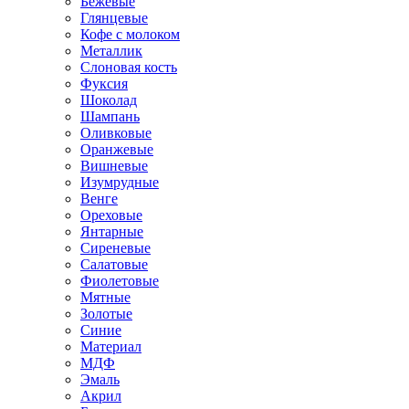
Бежевые
Глянцевые
Кофе с молоком
Металлик
Слоновая кость
Фуксия
Шоколад
Шампань
Оливковые
Оранжевые
Вишневые
Изумрудные
Венге
Ореховые
Янтарные
Сиреневые
Салатовые
Фиолетовые
Мятные
Золотые
Синие
Материал
МДФ
Эмаль
Акрил