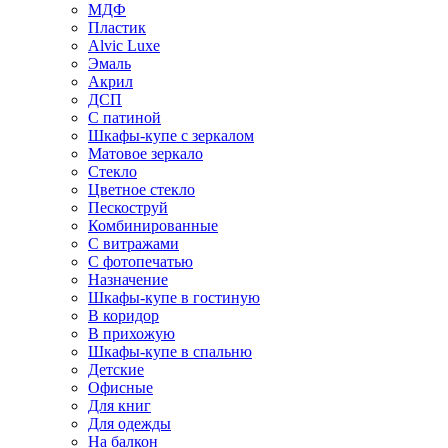
МДФ
Пластик
Alvic Luxe
Эмаль
Акрил
ДСП
С патиной
Шкафы-купе с зеркалом
Матовое зеркало
Стекло
Цветное стекло
Пескоструй
Комбинированные
С витражами
С фотопечатью
Назначение
Шкафы-купе в гостиную
В коридор
В прихожую
Шкафы-купе в спальню
Детские
Офисные
Для книг
Для одежды
На балкон