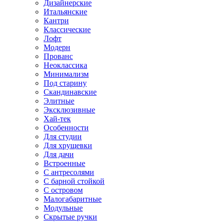
Дизайнерские
Итальянские
Кантри
Классические
Лофт
Модерн
Прованс
Неоклассика
Минимализм
Под старину
Скандинавские
Элитные
Эксклюзивные
Хай-тек
Особенности
Для студии
Для хрущевки
Для дачи
Встроенные
С антресолями
С барной стойкой
С островом
Малогабаритные
Модульные
Скрытые ручки