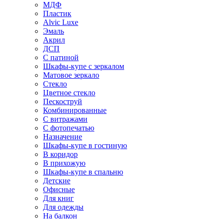
МДФ
Пластик
Alvic Luxe
Эмаль
Акрил
ДСП
С патиной
Шкафы-купе с зеркалом
Матовое зеркало
Стекло
Цветное стекло
Пескоструй
Комбинированные
С витражами
С фотопечатью
Назначение
Шкафы-купе в гостиную
В коридор
В прихожую
Шкафы-купе в спальню
Детские
Офисные
Для книг
Для одежды
На балкон