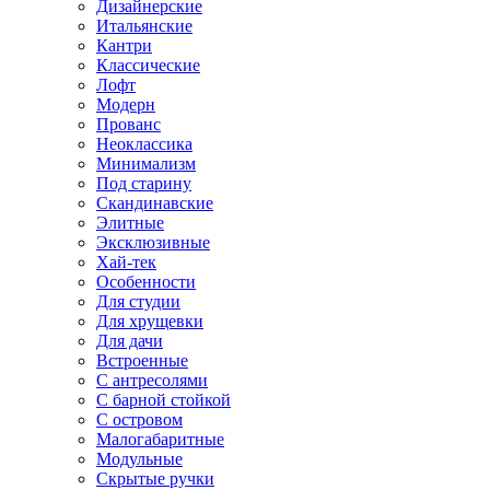
Дизайнерские
Итальянские
Кантри
Классические
Лофт
Модерн
Прованс
Неоклассика
Минимализм
Под старину
Скандинавские
Элитные
Эксклюзивные
Хай-тек
Особенности
Для студии
Для хрущевки
Для дачи
Встроенные
С антресолями
С барной стойкой
С островом
Малогабаритные
Модульные
Скрытые ручки