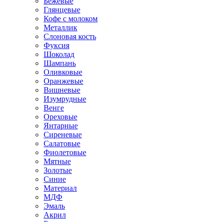
Бежевые
Глянцевые
Кофе с молоком
Металлик
Слоновая кость
Фуксия
Шоколад
Шампань
Оливковые
Оранжевые
Вишневые
Изумрудные
Венге
Ореховые
Янтарные
Сиреневые
Салатовые
Фиолетовые
Мятные
Золотые
Синие
Материал
МДФ
Эмаль
Акрил