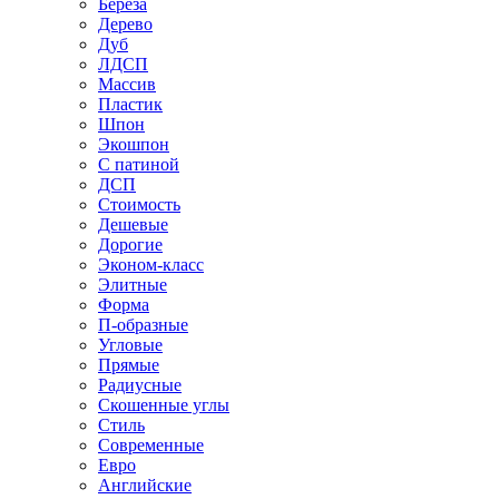
Береза
Дерево
Дуб
ЛДСП
Массив
Пластик
Шпон
Экошпон
С патиной
ДСП
Стоимость
Дешевые
Дорогие
Эконом-класс
Элитные
Форма
П-образные
Угловые
Прямые
Радиусные
Скошенные углы
Стиль
Современные
Евро
Английские