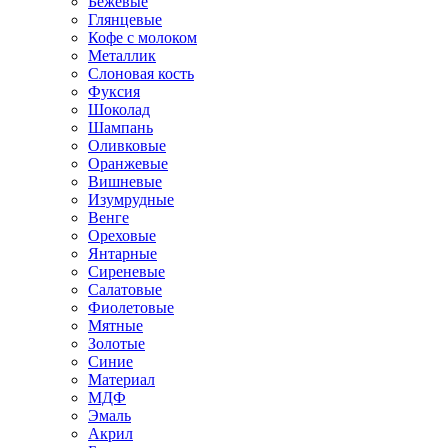
Бежевые
Глянцевые
Кофе с молоком
Металлик
Слоновая кость
Фуксия
Шоколад
Шампань
Оливковые
Оранжевые
Вишневые
Изумрудные
Венге
Ореховые
Янтарные
Сиреневые
Салатовые
Фиолетовые
Мятные
Золотые
Синие
Материал
МДФ
Эмаль
Акрил