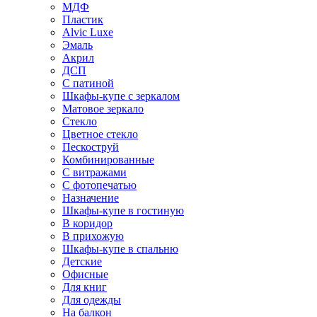
МДФ
Пластик
Alvic Luxe
Эмаль
Акрил
ДСП
С патиной
Шкафы-купе с зеркалом
Матовое зеркало
Стекло
Цветное стекло
Пескоструй
Комбинированные
С витражами
С фотопечатью
Назначение
Шкафы-купе в гостиную
В коридор
В прихожую
Шкафы-купе в спальню
Детские
Офисные
Для книг
Для одежды
На балкон