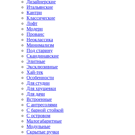
Дизайнерские
Итальянские
Кантри
Классические
Лофт
Модерн
Прованс
Неоклассика
Минимализм
Под старину
Скандинавские
Элитные
Эксклюзивные
Хай-тек
Особенности
Для студии
Для хрущевки
Для дачи
Встроенные
С антресолями
С барной стойкой
С островом
Малогабаритные
Модульные
Скрытые ручки