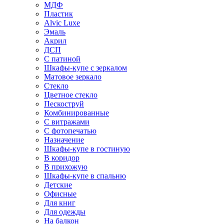
МДФ
Пластик
Alvic Luxe
Эмаль
Акрил
ДСП
С патиной
Шкафы-купе с зеркалом
Матовое зеркало
Стекло
Цветное стекло
Пескоструй
Комбинированные
С витражами
С фотопечатью
Назначение
Шкафы-купе в гостиную
В коридор
В прихожую
Шкафы-купе в спальню
Детские
Офисные
Для книг
Для одежды
На балкон