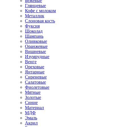
Бежевые
Глянцевые
Кофе с молоком
Металлик
Слоновая кость
Фуксия
Шоколад
Шампань
Оливковые
Оранжевые
Вишневые
Изумрудные
Венге
Ореховые
Янтарные
Сиреневые
Салатовые
Фиолетовые
Мятные
Золотые
Синие
Материал
МДФ
Эмаль
Акрил