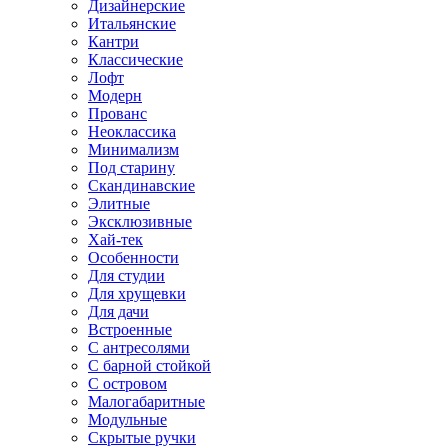
Дизайнерские
Итальянские
Кантри
Классические
Лофт
Модерн
Прованс
Неоклассика
Минимализм
Под старину
Скандинавские
Элитные
Эксклюзивные
Хай-тек
Особенности
Для студии
Для хрущевки
Для дачи
Встроенные
С антресолями
С барной стойкой
С островом
Малогабаритные
Модульные
Скрытые ручки