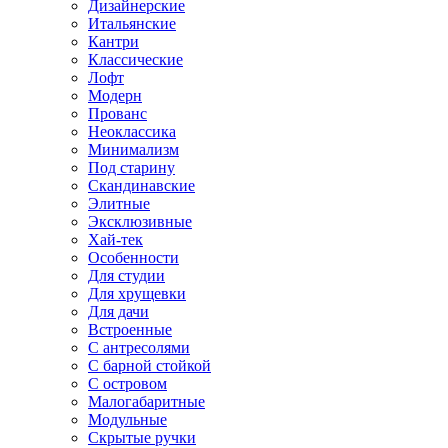
Дизайнерские
Итальянские
Кантри
Классические
Лофт
Модерн
Прованс
Неоклассика
Минимализм
Под старину
Скандинавские
Элитные
Эксклюзивные
Хай-тек
Особенности
Для студии
Для хрущевки
Для дачи
Встроенные
С антресолями
С барной стойкой
С островом
Малогабаритные
Модульные
Скрытые ручки