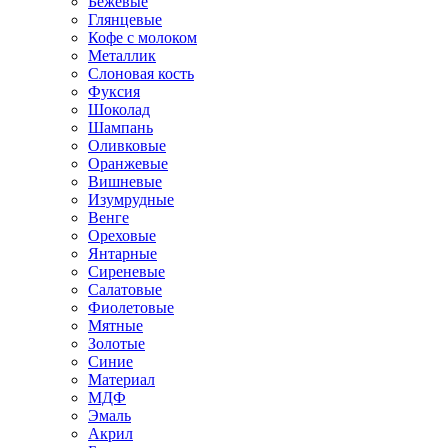
Бежевые
Глянцевые
Кофе с молоком
Металлик
Слоновая кость
Фуксия
Шоколад
Шампань
Оливковые
Оранжевые
Вишневые
Изумрудные
Венге
Ореховые
Янтарные
Сиреневые
Салатовые
Фиолетовые
Мятные
Золотые
Синие
Материал
МДФ
Эмаль
Акрил