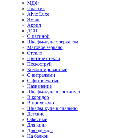
МДФ
Пластик
Alvic Luxe
Эмаль
Акрил
ДСП
С патиной
Шкафы-купе с зеркалом
Матовое зеркало
Стекло
Цветное стекло
Пескоструй
Комбинированные
С витражами
С фотопечатью
Назначение
Шкафы-купе в гостиную
В коридор
В прихожую
Шкафы-купе в спальню
Детские
Офисные
Для книг
Для одежды
На балкон