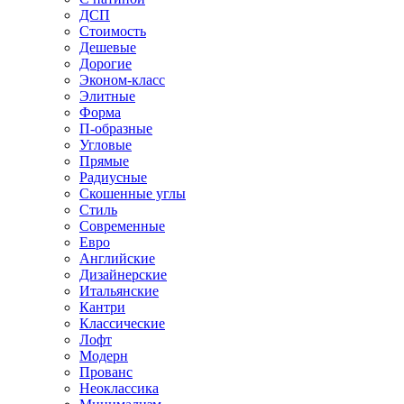
ДСП
Стоимость
Дешевые
Дорогие
Эконом-класс
Элитные
Форма
П-образные
Угловые
Прямые
Радиусные
Скошенные углы
Стиль
Современные
Евро
Английские
Дизайнерские
Итальянские
Кантри
Классические
Лофт
Модерн
Прованс
Неоклассика