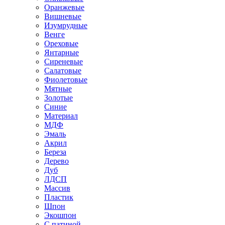
Оранжевые
Вишневые
Изумрудные
Венге
Ореховые
Янтарные
Сиреневые
Салатовые
Фиолетовые
Мятные
Золотые
Синие
Материал
МДФ
Эмаль
Акрил
Береза
Дерево
Дуб
ЛДСП
Массив
Пластик
Шпон
Экошпон
С патиной