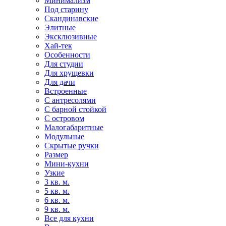
Минимализм
Под старину
Скандинавские
Элитные
Эксклюзивные
Хай-тек
Особенности
Для студии
Для хрущевки
Для дачи
Встроенные
С антресолями
С барной стойкой
С островом
Малогабаритные
Модульные
Скрытые ручки
Размер
Мини-кухни
Узкие
3 кв. м.
5 кв. м.
6 кв. м.
9 кв. м.
Все для кухни