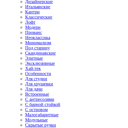
Дизайнерские
Итальянские
Кантри
Классические
Лофт
Модерн
Прованс
Неоклассика
Минимализм
Под старину
Скандинавские
Элитные
Эксклюзивные
Хай-тек
Особенности
Для студии
Для хрущевки
Для дачи
Встроенные
С антресолями
С барной стойкой
С островом
Малогабаритные
Модульные
Скрытые ручки