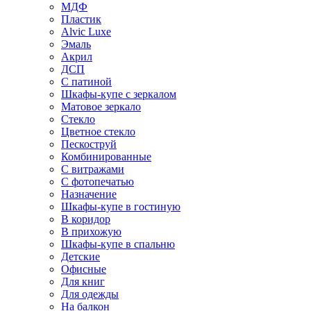
МДФ
Пластик
Alvic Luxe
Эмаль
Акрил
ДСП
С патиной
Шкафы-купе с зеркалом
Матовое зеркало
Стекло
Цветное стекло
Пескоструй
Комбинированные
С витражами
С фотопечатью
Назначение
Шкафы-купе в гостиную
В коридор
В прихожую
Шкафы-купе в спальню
Детские
Офисные
Для книг
Для одежды
На балкон