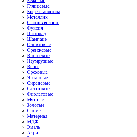
Бежевые
Глянцевые
Кофе с молоком
Металлик
Слоновая кость
Фуксия
Шоколад
Шампань
Оливковые
Оранжевые
Вишневые
Изумрудные
Венге
Ореховые
Янтарные
Сиреневые
Салатовые
Фиолетовые
Мятные
Золотые
Синие
Материал
МДФ
Эмаль
Акрил