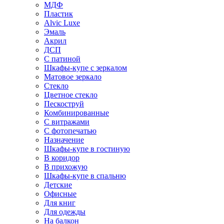
МДФ
Пластик
Alvic Luxe
Эмаль
Акрил
ДСП
С патиной
Шкафы-купе с зеркалом
Матовое зеркало
Стекло
Цветное стекло
Пескоструй
Комбинированные
С витражами
С фотопечатью
Назначение
Шкафы-купе в гостиную
В коридор
В прихожую
Шкафы-купе в спальню
Детские
Офисные
Для книг
Для одежды
На балкон