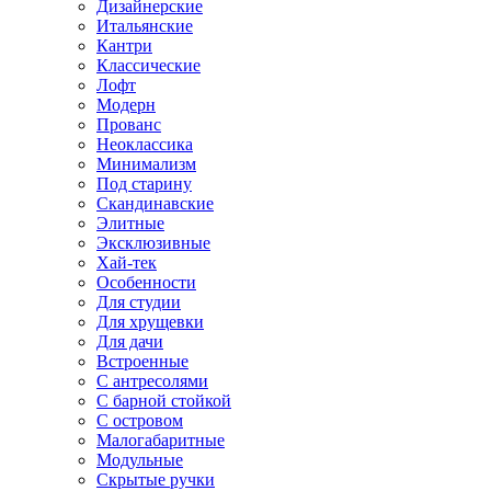
Дизайнерские
Итальянские
Кантри
Классические
Лофт
Модерн
Прованс
Неоклассика
Минимализм
Под старину
Скандинавские
Элитные
Эксклюзивные
Хай-тек
Особенности
Для студии
Для хрущевки
Для дачи
Встроенные
С антресолями
С барной стойкой
С островом
Малогабаритные
Модульные
Скрытые ручки