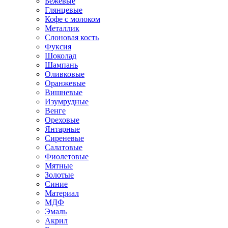
Бежевые
Глянцевые
Кофе с молоком
Металлик
Слоновая кость
Фуксия
Шоколад
Шампань
Оливковые
Оранжевые
Вишневые
Изумрудные
Венге
Ореховые
Янтарные
Сиреневые
Салатовые
Фиолетовые
Мятные
Золотые
Синие
Материал
МДФ
Эмаль
Акрил