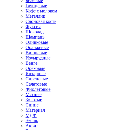
Бежевые
Глянцевые
Кофе с молоком
Металлик
Слоновая кость
Фуксия
Шоколад
Шампань
Оливковые
Оранжевые
Вишневые
Изумрудные
Венге
Ореховые
Янтарные
Сиреневые
Салатовые
Фиолетовые
Мятные
Золотые
Синие
Материал
МДФ
Эмаль
Акрил