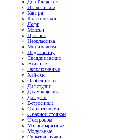
Дизайнерские
Итальянские
Кантри
Классические
Лофт
Модерн
Прованс
Неоклассика
Минимализм
Под старину
Скандинавские
Элитные
Эксклюзивные
Хай-тек
Особенности
Для студии
Для хрущевки
Для дачи
Встроенные
С антресолями
С барной стойкой
С островом
Малогабаритные
Модульные
Скрытые ручки