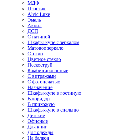
МДФ
Пластик
Alvic Luxe
Эмаль
Акрил
ДСП
С патиной
Шкафы-купе с зеркалом
Матовое зеркало
Стекло
Цветное стекло
Пескоструй
Комбинированные
С витражами
С фотопечатью
Назначение
Шкафы-купе в гостиную
В коридор
В прихожую
Шкафы-купе в спальню
Детские
Офисные
Для книг
Для одежды
На балкон