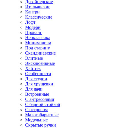
Дизайнерские
Итальянские
Кантри
Классические
Лофт
Модерн
Прованс
Неоклассика
Минимализм
Под старину
Скандинавские
Элитные
Эксклюзивные
Хай-тек
Особенности
Для студии
Для хрущевки
Для дачи
Встроенные
С антресолями
С барной стойкой
С островом
Малогабаритные
Модульные
Скрытые ручки