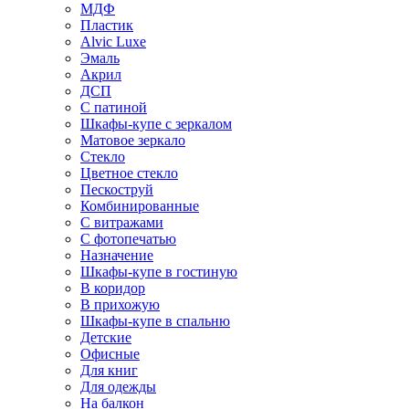
МДФ
Пластик
Alvic Luxe
Эмаль
Акрил
ДСП
С патиной
Шкафы-купе с зеркалом
Матовое зеркало
Стекло
Цветное стекло
Пескоструй
Комбинированные
С витражами
С фотопечатью
Назначение
Шкафы-купе в гостиную
В коридор
В прихожую
Шкафы-купе в спальню
Детские
Офисные
Для книг
Для одежды
На балкон