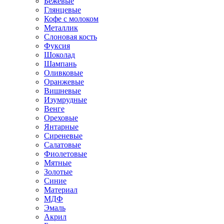
Бежевые
Глянцевые
Кофе с молоком
Металлик
Слоновая кость
Фуксия
Шоколад
Шампань
Оливковые
Оранжевые
Вишневые
Изумрудные
Венге
Ореховые
Янтарные
Сиреневые
Салатовые
Фиолетовые
Мятные
Золотые
Синие
Материал
МДФ
Эмаль
Акрил