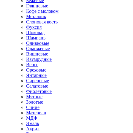
Бежевые
Глянцевые
Кофе с молоком
Металлик
Слоновая кость
Фуксия
Шоколад
Шампань
Оливковые
Оранжевые
Вишневые
Изумрудные
Венге
Ореховые
Янтарные
Сиреневые
Салатовые
Фиолетовые
Мятные
Золотые
Синие
Материал
МДФ
Эмаль
Акрил