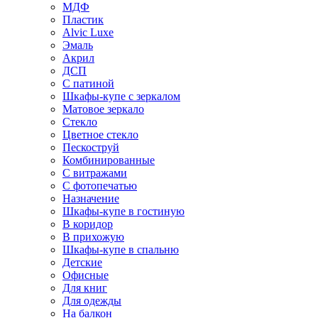
МДФ
Пластик
Alvic Luxe
Эмаль
Акрил
ДСП
С патиной
Шкафы-купе с зеркалом
Матовое зеркало
Стекло
Цветное стекло
Пескоструй
Комбинированные
С витражами
С фотопечатью
Назначение
Шкафы-купе в гостиную
В коридор
В прихожую
Шкафы-купе в спальню
Детские
Офисные
Для книг
Для одежды
На балкон