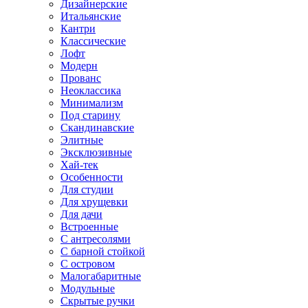
Дизайнерские
Итальянские
Кантри
Классические
Лофт
Модерн
Прованс
Неоклассика
Минимализм
Под старину
Скандинавские
Элитные
Эксклюзивные
Хай-тек
Особенности
Для студии
Для хрущевки
Для дачи
Встроенные
С антресолями
С барной стойкой
С островом
Малогабаритные
Модульные
Скрытые ручки