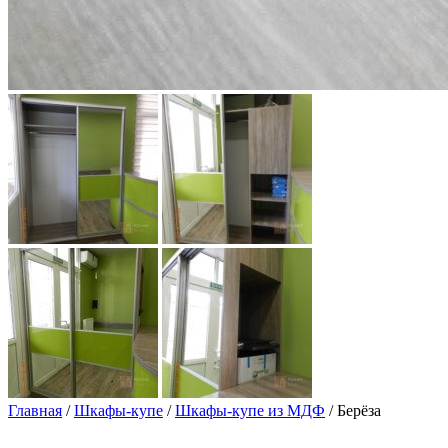
Главная
/
Шкафы-купе
/
Шкафы-купе из МДФ
/ Берёза