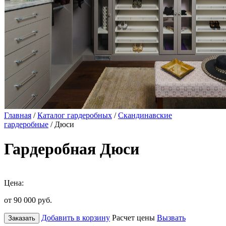
Главная
/
Каталог гардеробных
/
Скандинавские
гардеробные
/ Дюси
Гардеробная Дюси
Цена:
от 90 000
руб.
Добавить в корзину
Расчет цены
Вызвать
Заказать