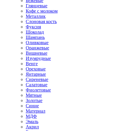
Бежевые
Глянцевые
Кофе с молоком
Металлик
Слоновая кость
Фуксия
Шоколад
Шампань
Оливковые
Оранжевые
Вишневые
Изумрудные
Венге
Ореховые
Янтарные
Сиреневые
Салатовые
Фиолетовые
Мятные
Золотые
Синие
Материал
МДФ
Эмаль
Акрил