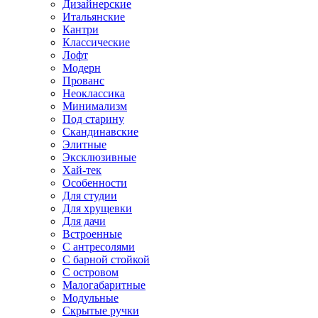
Дизайнерские
Итальянские
Кантри
Классические
Лофт
Модерн
Прованс
Неоклассика
Минимализм
Под старину
Скандинавские
Элитные
Эксклюзивные
Хай-тек
Особенности
Для студии
Для хрущевки
Для дачи
Встроенные
С антресолями
С барной стойкой
С островом
Малогабаритные
Модульные
Скрытые ручки