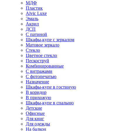
МДФ
Пластик
Alvic Luxe
Эмаль
Акрил
ДСП
С патиной
Шкафы-купе с зеркалом
Матовое зеркало
Стекло
Цветное стекло
Пескоструй
Комбинированные
С витражами
С фотопечатью
Назначение
Шкафы-купе в гостиную
В коридор
В прихожую
Шкафы-купе в спальню
Детские
Офисные
Для книг
Для одежды
На балкон