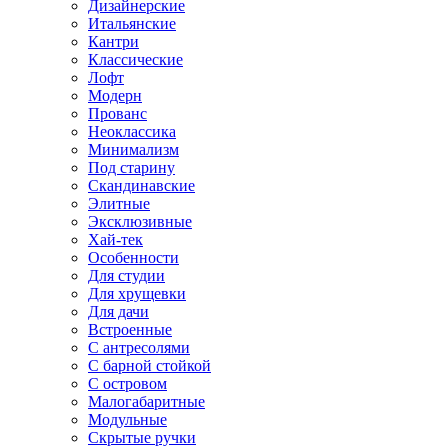
Дизайнерские
Итальянские
Кантри
Классические
Лофт
Модерн
Прованс
Неоклассика
Минимализм
Под старину
Скандинавские
Элитные
Эксклюзивные
Хай-тек
Особенности
Для студии
Для хрущевки
Для дачи
Встроенные
С антресолями
С барной стойкой
С островом
Малогабаритные
Модульные
Скрытые ручки