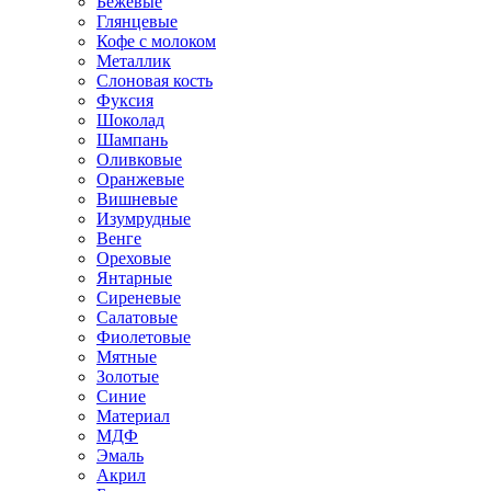
Бежевые
Глянцевые
Кофе с молоком
Металлик
Слоновая кость
Фуксия
Шоколад
Шампань
Оливковые
Оранжевые
Вишневые
Изумрудные
Венге
Ореховые
Янтарные
Сиреневые
Салатовые
Фиолетовые
Мятные
Золотые
Синие
Материал
МДФ
Эмаль
Акрил