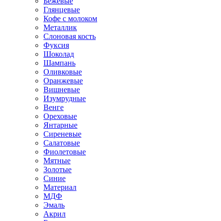
Бежевые
Глянцевые
Кофе с молоком
Металлик
Слоновая кость
Фуксия
Шоколад
Шампань
Оливковые
Оранжевые
Вишневые
Изумрудные
Венге
Ореховые
Янтарные
Сиреневые
Салатовые
Фиолетовые
Мятные
Золотые
Синие
Материал
МДФ
Эмаль
Акрил