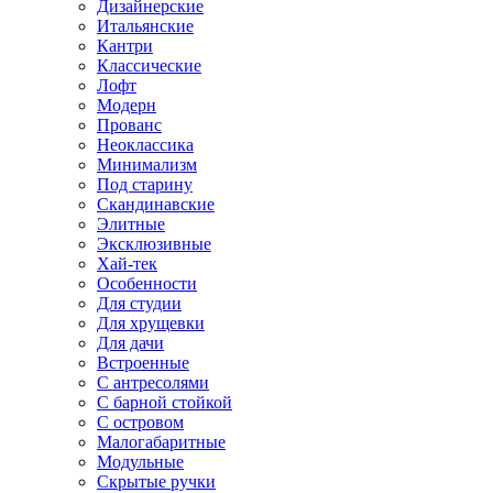
Дизайнерские
Итальянские
Кантри
Классические
Лофт
Модерн
Прованс
Неоклассика
Минимализм
Под старину
Скандинавские
Элитные
Эксклюзивные
Хай-тек
Особенности
Для студии
Для хрущевки
Для дачи
Встроенные
С антресолями
С барной стойкой
С островом
Малогабаритные
Модульные
Скрытые ручки