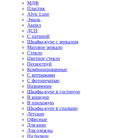
МДФ
Пластик
Alvic Luxe
Эмаль
Акрил
ДСП
С патиной
Шкафы-купе с зеркалом
Матовое зеркало
Стекло
Цветное стекло
Пескоструй
Комбинированные
С витражами
С фотопечатью
Назначение
Шкафы-купе в гостиную
В коридор
В прихожую
Шкафы-купе в спальню
Детские
Офисные
Для книг
Для одежды
На балкон