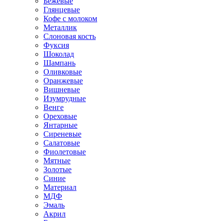
Бежевые
Глянцевые
Кофе с молоком
Металлик
Слоновая кость
Фуксия
Шоколад
Шампань
Оливковые
Оранжевые
Вишневые
Изумрудные
Венге
Ореховые
Янтарные
Сиреневые
Салатовые
Фиолетовые
Мятные
Золотые
Синие
Материал
МДФ
Эмаль
Акрил