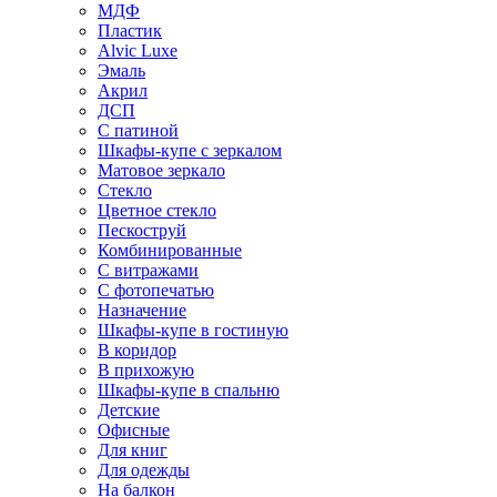
МДФ
Пластик
Alvic Luxe
Эмаль
Акрил
ДСП
С патиной
Шкафы-купе с зеркалом
Матовое зеркало
Стекло
Цветное стекло
Пескоструй
Комбинированные
С витражами
С фотопечатью
Назначение
Шкафы-купе в гостиную
В коридор
В прихожую
Шкафы-купе в спальню
Детские
Офисные
Для книг
Для одежды
На балкон