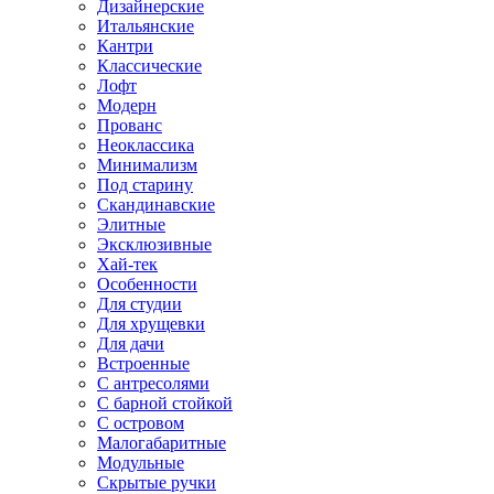
Дизайнерские
Итальянские
Кантри
Классические
Лофт
Модерн
Прованс
Неоклассика
Минимализм
Под старину
Скандинавские
Элитные
Эксклюзивные
Хай-тек
Особенности
Для студии
Для хрущевки
Для дачи
Встроенные
С антресолями
С барной стойкой
С островом
Малогабаритные
Модульные
Скрытые ручки