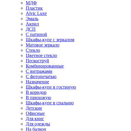
МДФ
Пластик
Alvic Luxe
Эмаль
Акрил
ДСП
С патиной
Шкафы-купе с зеркалом
Матовое зеркало
Стекло
Цветное стекло
Пескоструй
Комбинированные
С витражами
С фотопечатью
Назначение
Шкафы-купе в гостиную
В коридор
В прихожую
Шкафы-купе в спальню
Детские
Офисные
Для книг
Для одежды
На балкон