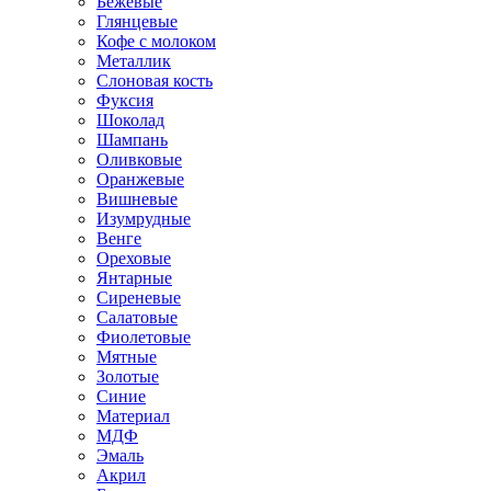
Бежевые
Глянцевые
Кофе с молоком
Металлик
Слоновая кость
Фуксия
Шоколад
Шампань
Оливковые
Оранжевые
Вишневые
Изумрудные
Венге
Ореховые
Янтарные
Сиреневые
Салатовые
Фиолетовые
Мятные
Золотые
Синие
Материал
МДФ
Эмаль
Акрил