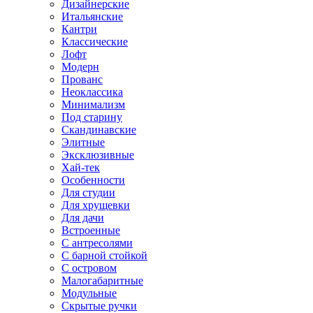
Дизайнерские
Итальянские
Кантри
Классические
Лофт
Модерн
Прованс
Неоклассика
Минимализм
Под старину
Скандинавские
Элитные
Эксклюзивные
Хай-тек
Особенности
Для студии
Для хрущевки
Для дачи
Встроенные
С антресолями
С барной стойкой
С островом
Малогабаритные
Модульные
Скрытые ручки