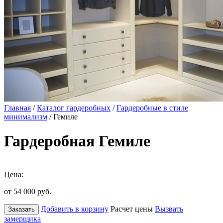
Главная
/
Каталог гардеробных
/
Гардеробные в стиле
минимализм
/ Гемиле
Гардеробная Гемиле
Цена:
от 54 000
руб.
Добавить в корзину
Расчет цены
Вызвать
Заказать
замерщика