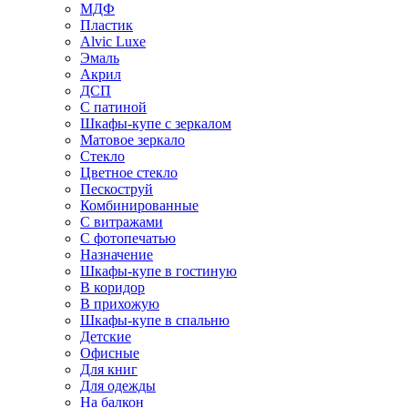
МДФ
Пластик
Alvic Luxe
Эмаль
Акрил
ДСП
С патиной
Шкафы-купе с зеркалом
Матовое зеркало
Стекло
Цветное стекло
Пескоструй
Комбинированные
С витражами
С фотопечатью
Назначение
Шкафы-купе в гостиную
В коридор
В прихожую
Шкафы-купе в спальню
Детские
Офисные
Для книг
Для одежды
На балкон