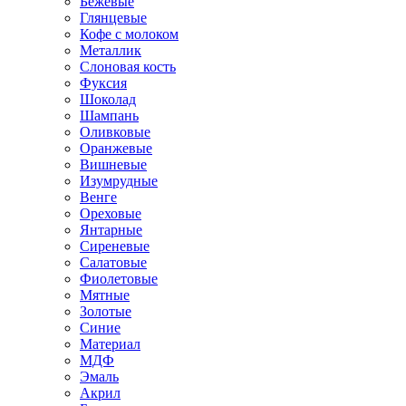
Бежевые
Глянцевые
Кофе с молоком
Металлик
Слоновая кость
Фуксия
Шоколад
Шампань
Оливковые
Оранжевые
Вишневые
Изумрудные
Венге
Ореховые
Янтарные
Сиреневые
Салатовые
Фиолетовые
Мятные
Золотые
Синие
Материал
МДФ
Эмаль
Акрил