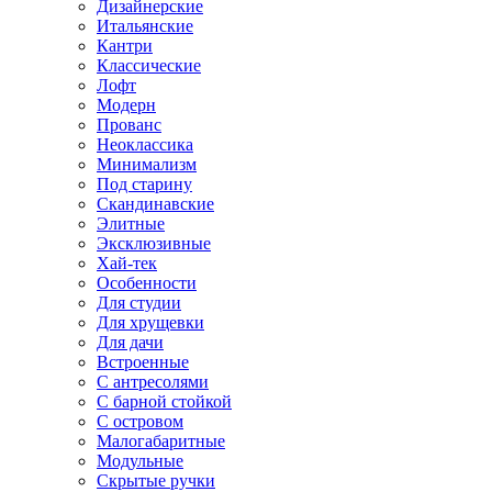
Дизайнерские
Итальянские
Кантри
Классические
Лофт
Модерн
Прованс
Неоклассика
Минимализм
Под старину
Скандинавские
Элитные
Эксклюзивные
Хай-тек
Особенности
Для студии
Для хрущевки
Для дачи
Встроенные
С антресолями
С барной стойкой
С островом
Малогабаритные
Модульные
Скрытые ручки