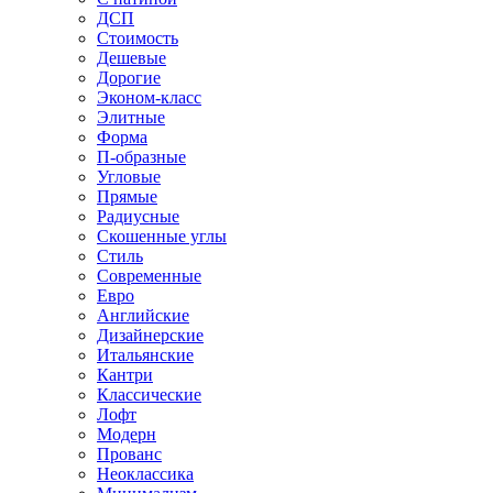
ДСП
Стоимость
Дешевые
Дорогие
Эконом-класс
Элитные
Форма
П-образные
Угловые
Прямые
Радиусные
Скошенные углы
Стиль
Современные
Евро
Английские
Дизайнерские
Итальянские
Кантри
Классические
Лофт
Модерн
Прованс
Неоклассика