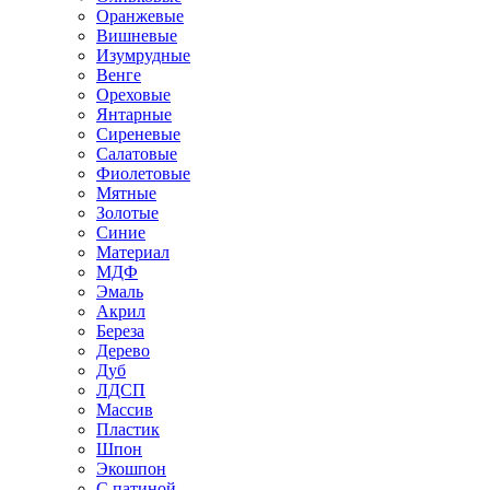
Оранжевые
Вишневые
Изумрудные
Венге
Ореховые
Янтарные
Сиреневые
Салатовые
Фиолетовые
Мятные
Золотые
Синие
Материал
МДФ
Эмаль
Акрил
Береза
Дерево
Дуб
ЛДСП
Массив
Пластик
Шпон
Экошпон
С патиной