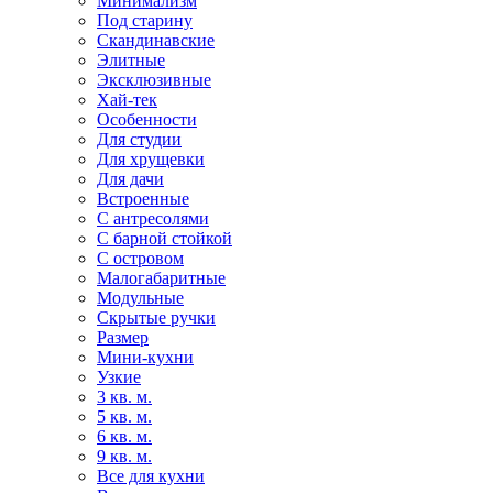
Минимализм
Под старину
Скандинавские
Элитные
Эксклюзивные
Хай-тек
Особенности
Для студии
Для хрущевки
Для дачи
Встроенные
С антресолями
С барной стойкой
С островом
Малогабаритные
Модульные
Скрытые ручки
Размер
Мини-кухни
Узкие
3 кв. м.
5 кв. м.
6 кв. м.
9 кв. м.
Все для кухни