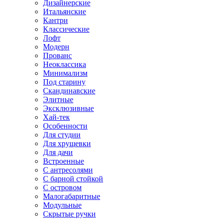
Дизайнерские
Итальянские
Кантри
Классические
Лофт
Модерн
Прованс
Неоклассика
Минимализм
Под старину
Скандинавские
Элитные
Эксклюзивные
Хай-тек
Особенности
Для студии
Для хрущевки
Для дачи
Встроенные
С антресолями
С барной стойкой
С островом
Малогабаритные
Модульные
Скрытые ручки