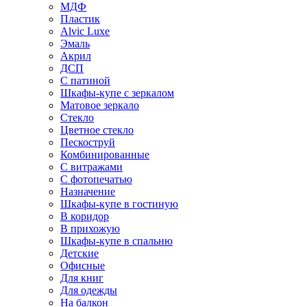
МДФ
Пластик
Alvic Luxe
Эмаль
Акрил
ДСП
С патиной
Шкафы-купе с зеркалом
Матовое зеркало
Стекло
Цветное стекло
Пескоструй
Комбинированные
С витражами
С фотопечатью
Назначение
Шкафы-купе в гостиную
В коридор
В прихожую
Шкафы-купе в спальню
Детские
Офисные
Для книг
Для одежды
На балкон