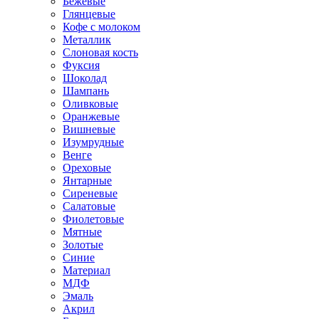
Бежевые
Глянцевые
Кофе с молоком
Металлик
Слоновая кость
Фуксия
Шоколад
Шампань
Оливковые
Оранжевые
Вишневые
Изумрудные
Венге
Ореховые
Янтарные
Сиреневые
Салатовые
Фиолетовые
Мятные
Золотые
Синие
Материал
МДФ
Эмаль
Акрил