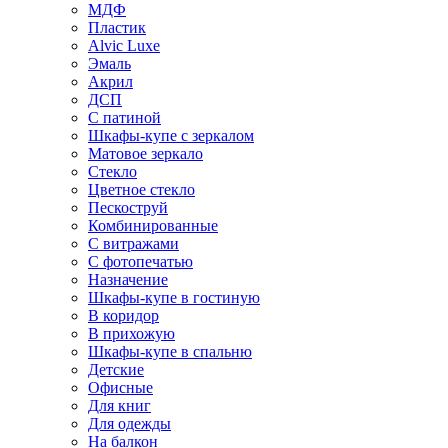
МДФ
Пластик
Alvic Luxe
Эмаль
Акрил
ДСП
С патиной
Шкафы-купе с зеркалом
Матовое зеркало
Стекло
Цветное стекло
Пескоструй
Комбинированные
С витражами
С фотопечатью
Назначение
Шкафы-купе в гостиную
В коридор
В прихожую
Шкафы-купе в спальню
Детские
Офисные
Для книг
Для одежды
На балкон