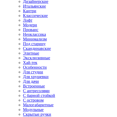
Дизайнерские
Итальянские
Кантри
Классические
Лофт
Модерн
Прованс
Неоклассика
Минимализм
Под старину
Скандинавские
Элитные
Эксклюзивные
Хай-тек
Особенности
Для студии
Для хрущевки
Для дачи
Встроенные
С антресолями
С барной стойкой
С островом
Малогабаритные
Модульные
Скрытые ручки