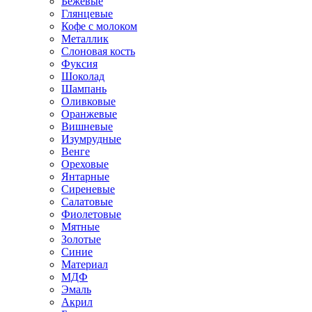
Бежевые
Глянцевые
Кофе с молоком
Металлик
Слоновая кость
Фуксия
Шоколад
Шампань
Оливковые
Оранжевые
Вишневые
Изумрудные
Венге
Ореховые
Янтарные
Сиреневые
Салатовые
Фиолетовые
Мятные
Золотые
Синие
Материал
МДФ
Эмаль
Акрил