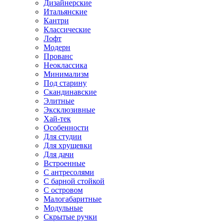
Дизайнерские
Итальянские
Кантри
Классические
Лофт
Модерн
Прованс
Неоклассика
Минимализм
Под старину
Скандинавские
Элитные
Эксклюзивные
Хай-тек
Особенности
Для студии
Для хрущевки
Для дачи
Встроенные
С антресолями
С барной стойкой
С островом
Малогабаритные
Модульные
Скрытые ручки