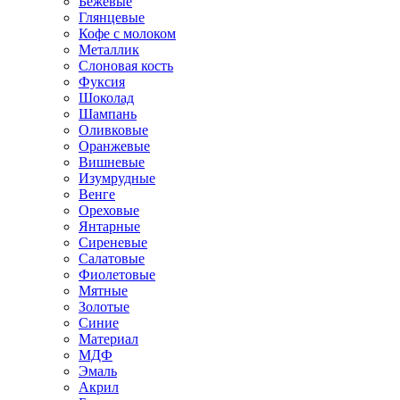
Бежевые
Глянцевые
Кофе с молоком
Металлик
Слоновая кость
Фуксия
Шоколад
Шампань
Оливковые
Оранжевые
Вишневые
Изумрудные
Венге
Ореховые
Янтарные
Сиреневые
Салатовые
Фиолетовые
Мятные
Золотые
Синие
Материал
МДФ
Эмаль
Акрил