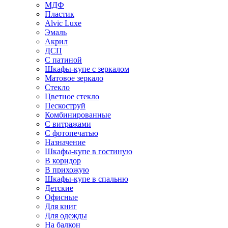
МДФ
Пластик
Alvic Luxe
Эмаль
Акрил
ДСП
С патиной
Шкафы-купе с зеркалом
Матовое зеркало
Стекло
Цветное стекло
Пескоструй
Комбинированные
С витражами
С фотопечатью
Назначение
Шкафы-купе в гостиную
В коридор
В прихожую
Шкафы-купе в спальню
Детские
Офисные
Для книг
Для одежды
На балкон