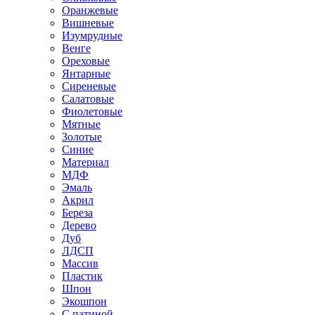
Оранжевые
Вишневые
Изумрудные
Венге
Ореховые
Янтарные
Сиреневые
Салатовые
Фиолетовые
Мятные
Золотые
Синие
Материал
МДФ
Эмаль
Акрил
Береза
Дерево
Дуб
ЛДСП
Массив
Пластик
Шпон
Экошпон
С патиной