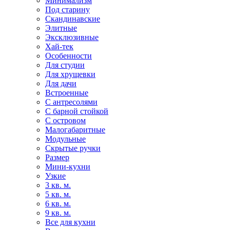
Минимализм
Под старину
Скандинавские
Элитные
Эксклюзивные
Хай-тек
Особенности
Для студии
Для хрущевки
Для дачи
Встроенные
С антресолями
С барной стойкой
С островом
Малогабаритные
Модульные
Скрытые ручки
Размер
Мини-кухни
Узкие
3 кв. м.
5 кв. м.
6 кв. м.
9 кв. м.
Все для кухни