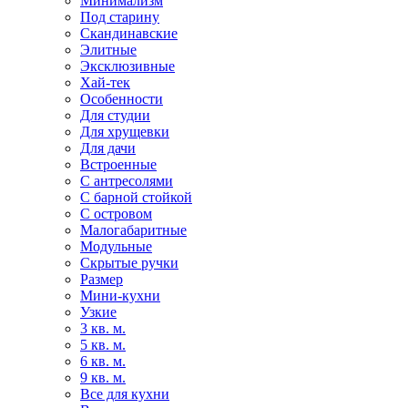
Минимализм
Под старину
Скандинавские
Элитные
Эксклюзивные
Хай-тек
Особенности
Для студии
Для хрущевки
Для дачи
Встроенные
С антресолями
С барной стойкой
С островом
Малогабаритные
Модульные
Скрытые ручки
Размер
Мини-кухни
Узкие
3 кв. м.
5 кв. м.
6 кв. м.
9 кв. м.
Все для кухни