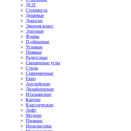
ДСП
Стоимость
Дешевые
Дорогие
Эконом-класс
Элитные
Форма
П-образные
Угловые
Прямые
Радиусные
Скошенные углы
Стиль
Современные
Евро
Английские
Дизайнерские
Итальянские
Кантри
Классические
Лофт
Модерн
Прованс
Неоклассика