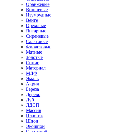
Оранжевые
Вишневые
Изумрудные
Венге
Ореховые
Янтарные
Сиреневые
Салатовые
Фиолетовые
Мятные
Золотые
Синие
Материал
МДФ
Эмаль
Акрил
Береза
Дерево
Дуб
ЛДСП
Массив
Пластик
Шпон
Экошпон
С патиной