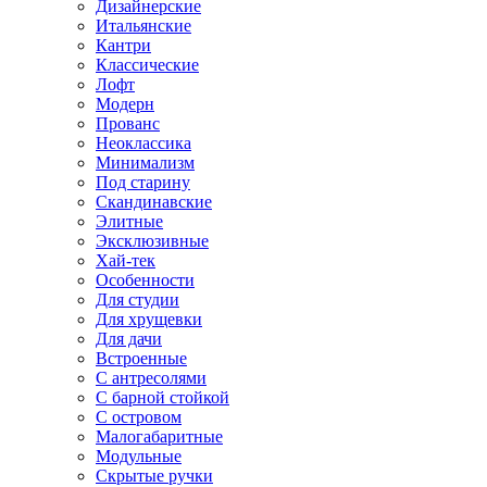
Дизайнерские
Итальянские
Кантри
Классические
Лофт
Модерн
Прованс
Неоклассика
Минимализм
Под старину
Скандинавские
Элитные
Эксклюзивные
Хай-тек
Особенности
Для студии
Для хрущевки
Для дачи
Встроенные
С антресолями
С барной стойкой
С островом
Малогабаритные
Модульные
Скрытые ручки