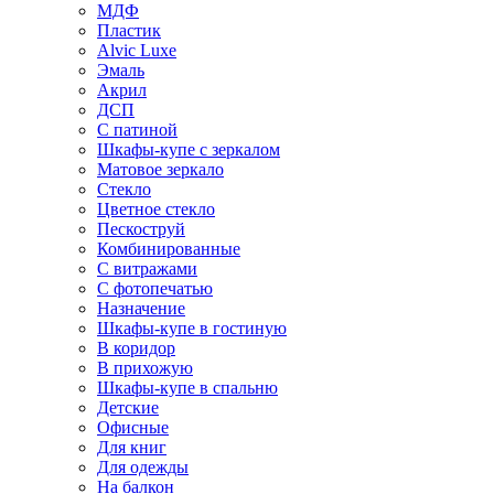
МДФ
Пластик
Alvic Luxe
Эмаль
Акрил
ДСП
С патиной
Шкафы-купе с зеркалом
Матовое зеркало
Стекло
Цветное стекло
Пескоструй
Комбинированные
С витражами
С фотопечатью
Назначение
Шкафы-купе в гостиную
В коридор
В прихожую
Шкафы-купе в спальню
Детские
Офисные
Для книг
Для одежды
На балкон