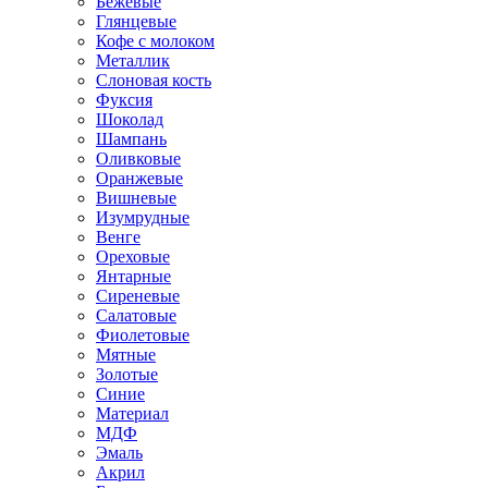
Бежевые
Глянцевые
Кофе с молоком
Металлик
Слоновая кость
Фуксия
Шоколад
Шампань
Оливковые
Оранжевые
Вишневые
Изумрудные
Венге
Ореховые
Янтарные
Сиреневые
Салатовые
Фиолетовые
Мятные
Золотые
Синие
Материал
МДФ
Эмаль
Акрил