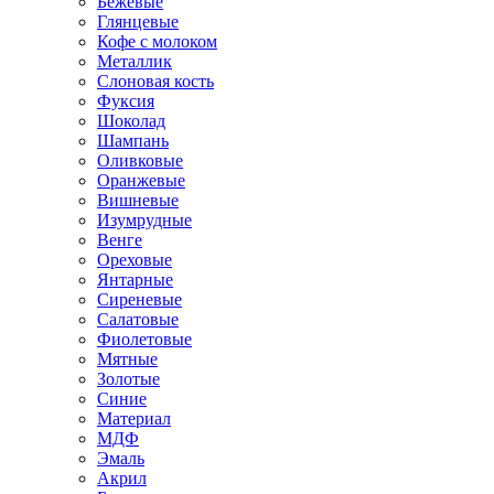
Бежевые
Глянцевые
Кофе с молоком
Металлик
Слоновая кость
Фуксия
Шоколад
Шампань
Оливковые
Оранжевые
Вишневые
Изумрудные
Венге
Ореховые
Янтарные
Сиреневые
Салатовые
Фиолетовые
Мятные
Золотые
Синие
Материал
МДФ
Эмаль
Акрил