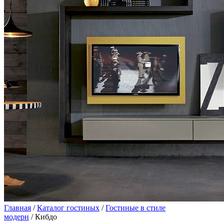
Главная
/
Каталог гостиных
/
Гостиные в стиле
модерн
/ Кибдо