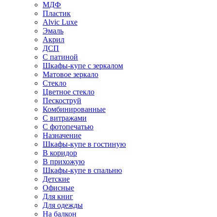
МДФ
Пластик
Alvic Luxe
Эмаль
Акрил
ДСП
С патиной
Шкафы-купе с зеркалом
Матовое зеркало
Стекло
Цветное стекло
Пескоструй
Комбинированные
С витражами
С фотопечатью
Назначение
Шкафы-купе в гостиную
В коридор
В прихожую
Шкафы-купе в спальню
Детские
Офисные
Для книг
Для одежды
На балкон