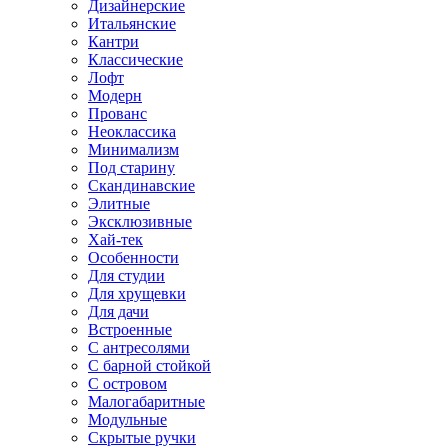
Дизайнерские
Итальянские
Кантри
Классические
Лофт
Модерн
Прованс
Неоклассика
Минимализм
Под старину
Скандинавские
Элитные
Эксклюзивные
Хай-тек
Особенности
Для студии
Для хрущевки
Для дачи
Встроенные
С антресолями
С барной стойкой
С островом
Малогабаритные
Модульные
Скрытые ручки