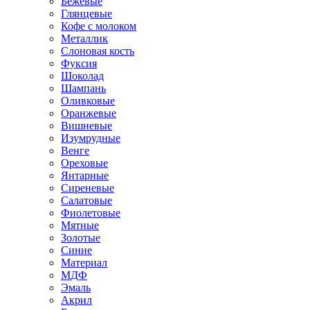
Бежевые
Глянцевые
Кофе с молоком
Металлик
Слоновая кость
Фуксия
Шоколад
Шампань
Оливковые
Оранжевые
Вишневые
Изумрудные
Венге
Ореховые
Янтарные
Сиреневые
Салатовые
Фиолетовые
Мятные
Золотые
Синие
Материал
МДФ
Эмаль
Акрил