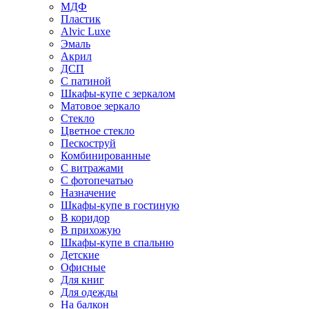
МДФ
Пластик
Alvic Luxe
Эмаль
Акрил
ДСП
С патиной
Шкафы-купе с зеркалом
Матовое зеркало
Стекло
Цветное стекло
Пескоструй
Комбинированные
С витражами
С фотопечатью
Назначение
Шкафы-купе в гостиную
В коридор
В прихожую
Шкафы-купе в спальню
Детские
Офисные
Для книг
Для одежды
На балкон