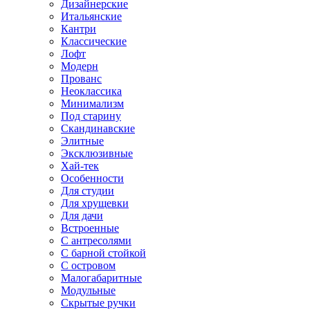
Дизайнерские
Итальянские
Кантри
Классические
Лофт
Модерн
Прованс
Неоклассика
Минимализм
Под старину
Скандинавские
Элитные
Эксклюзивные
Хай-тек
Особенности
Для студии
Для хрущевки
Для дачи
Встроенные
С антресолями
С барной стойкой
С островом
Малогабаритные
Модульные
Скрытые ручки