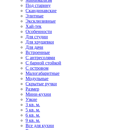
Минимализм
Под старину
Скандинавские
Элитные
Эксклюзивные
Хай-тек
Особенности
Для студии
Для хрущевки
Для дачи
Встроенные
С антресолями
С барной стойкой
С островом
Малогабаритные
Модульные
Скрытые ручки
Размер
Мини-кухни
Узкие
3 кв. м.
5 кв. м.
6 кв. м.
9 кв. м.
Все для кухни