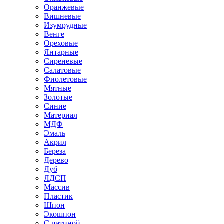
Оранжевые
Вишневые
Изумрудные
Венге
Ореховые
Янтарные
Сиреневые
Салатовые
Фиолетовые
Мятные
Золотые
Синие
Материал
МДФ
Эмаль
Акрил
Береза
Дерево
Дуб
ЛДСП
Массив
Пластик
Шпон
Экошпон
С патиной