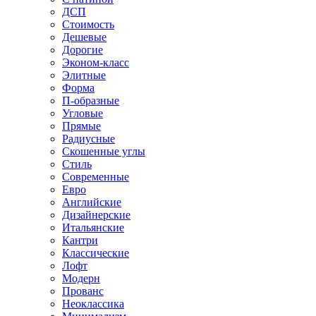
ДСП
Стоимость
Дешевые
Дорогие
Эконом-класс
Элитные
Форма
П-образные
Угловые
Прямые
Радиусные
Скошенные углы
Стиль
Современные
Евро
Английские
Дизайнерские
Итальянские
Кантри
Классические
Лофт
Модерн
Прованс
Неоклассика