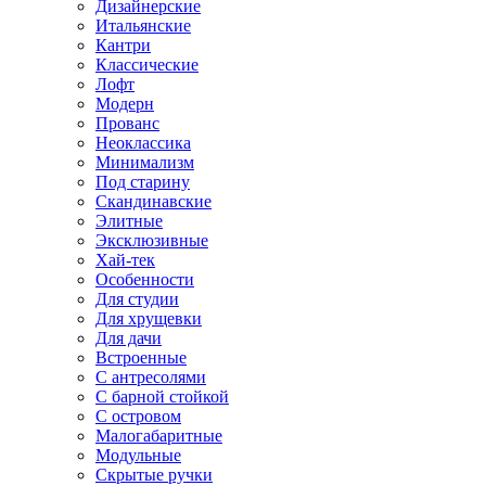
Дизайнерские
Итальянские
Кантри
Классические
Лофт
Модерн
Прованс
Неоклассика
Минимализм
Под старину
Скандинавские
Элитные
Эксклюзивные
Хай-тек
Особенности
Для студии
Для хрущевки
Для дачи
Встроенные
С антресолями
С барной стойкой
С островом
Малогабаритные
Модульные
Скрытые ручки