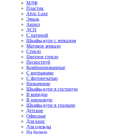
МДФ
Пластик
Alvic Luxe
Эмаль
Акрил
ДСП
С патиной
Шкафы-купе с зеркалом
Матовое зеркало
Стекло
Цветное стекло
Пескоструй
Комбинированные
С витражами
С фотопечатью
Назначение
Шкафы-купе в гостиную
В коридор
В прихожую
Шкафы-купе в спальню
Детские
Офисные
Для книг
Для одежды
На балкон