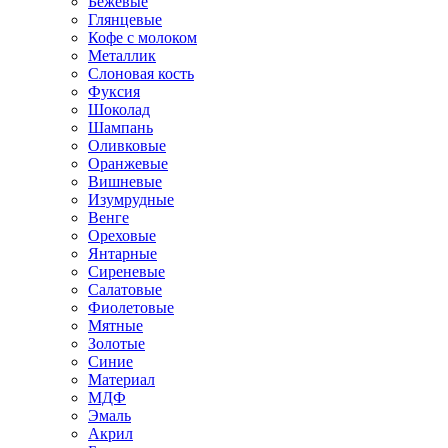
Бежевые
Глянцевые
Кофе с молоком
Металлик
Слоновая кость
Фуксия
Шоколад
Шампань
Оливковые
Оранжевые
Вишневые
Изумрудные
Венге
Ореховые
Янтарные
Сиреневые
Салатовые
Фиолетовые
Мятные
Золотые
Синие
Материал
МДФ
Эмаль
Акрил