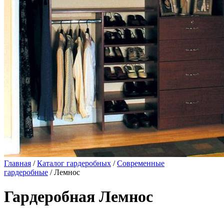
Главная
/
Каталог гардеробных
/
Современные
гардеробные
/ Лемнос
Гардеробная Лемнос