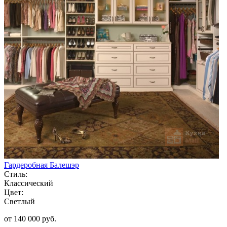
Гардеробная Балешэр
Стиль:
Классический
Цвет:
Светлый
от 140 000 руб.