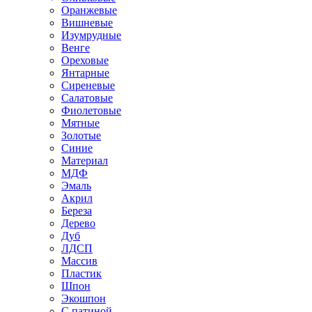
Оранжевые
Вишневые
Изумрудные
Венге
Ореховые
Янтарные
Сиреневые
Салатовые
Фиолетовые
Мятные
Золотые
Синие
Материал
МДФ
Эмаль
Акрил
Береза
Дерево
Дуб
ЛДСП
Массив
Пластик
Шпон
Экошпон
С патиной