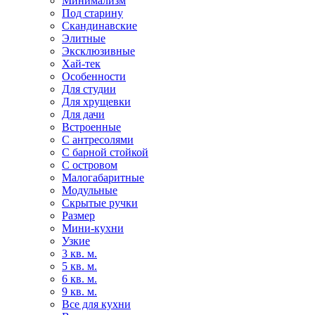
Минимализм
Под старину
Скандинавские
Элитные
Эксклюзивные
Хай-тек
Особенности
Для студии
Для хрущевки
Для дачи
Встроенные
С антресолями
С барной стойкой
С островом
Малогабаритные
Модульные
Скрытые ручки
Размер
Мини-кухни
Узкие
3 кв. м.
5 кв. м.
6 кв. м.
9 кв. м.
Все для кухни