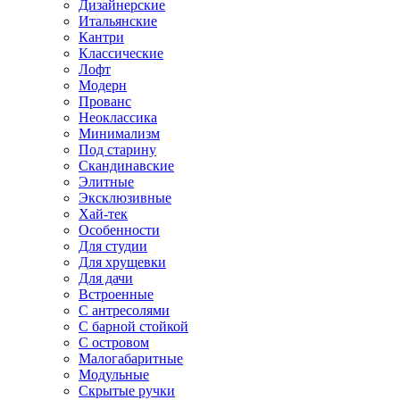
Дизайнерские
Итальянские
Кантри
Классические
Лофт
Модерн
Прованс
Неоклассика
Минимализм
Под старину
Скандинавские
Элитные
Эксклюзивные
Хай-тек
Особенности
Для студии
Для хрущевки
Для дачи
Встроенные
С антресолями
С барной стойкой
С островом
Малогабаритные
Модульные
Скрытые ручки