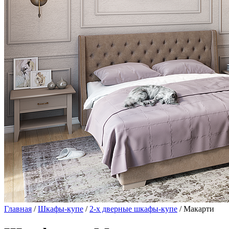
Главная
/
Шкафы-купе
/
2-х дверные шкафы-купе
/ Макарти