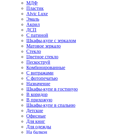
МДФ
Пластик
Alvic Luxe
Эмаль
Акрил
ДСП
С патиной
Шкафы-купе с зеркалом
Матовое зеркало
Стекло
Цветное стекло
Пескоструй
Комбинированные
С витражами
С фотопечатью
Назначение
Шкафы-купе в гостиную
В коридор
В прихожую
Шкафы-купе в спальню
Детские
Офисные
Для книг
Для одежды
На балкон