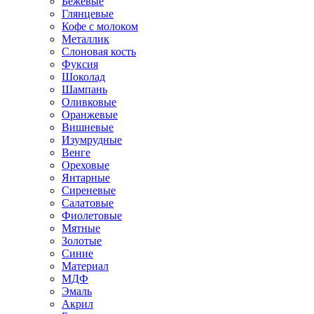
Бежевые
Глянцевые
Кофе с молоком
Металлик
Слоновая кость
Фуксия
Шоколад
Шампань
Оливковые
Оранжевые
Вишневые
Изумрудные
Венге
Ореховые
Янтарные
Сиреневые
Салатовые
Фиолетовые
Мятные
Золотые
Синие
Материал
МДФ
Эмаль
Акрил