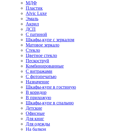
МДФ
Пластик
Alvic Luxe
Эмаль
Акрил
ДСП
С патиной
Шкафы-купе с зеркалом
Матовое зеркало
Стекло
Цветное стекло
Пескоструй
Комбинированные
С витражами
С фотопечатью
Назначение
Шкафы-купе в гостиную
В коридор
В прихожую
Шкафы-купе в спальню
Детские
Офисные
Для книг
Для одежды
На балкон