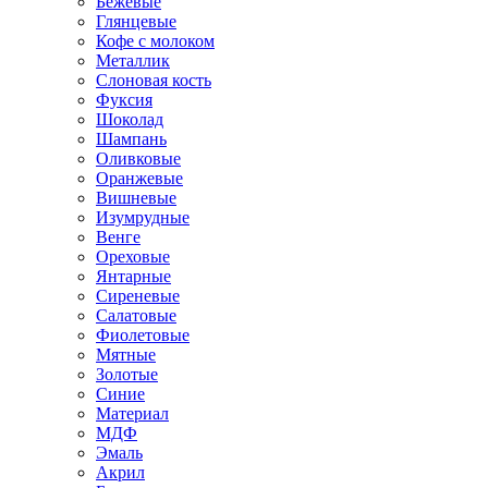
Бежевые
Глянцевые
Кофе с молоком
Металлик
Слоновая кость
Фуксия
Шоколад
Шампань
Оливковые
Оранжевые
Вишневые
Изумрудные
Венге
Ореховые
Янтарные
Сиреневые
Салатовые
Фиолетовые
Мятные
Золотые
Синие
Материал
МДФ
Эмаль
Акрил