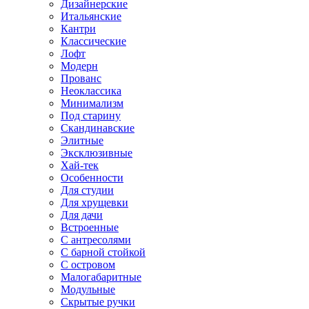
Дизайнерские
Итальянские
Кантри
Классические
Лофт
Модерн
Прованс
Неоклассика
Минимализм
Под старину
Скандинавские
Элитные
Эксклюзивные
Хай-тек
Особенности
Для студии
Для хрущевки
Для дачи
Встроенные
С антресолями
С барной стойкой
С островом
Малогабаритные
Модульные
Скрытые ручки