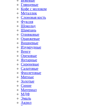
Бежевые
Глянцевые
Кофе с молоком
Металлик
Слоновая кость
Фуксия
Шоколад
Шампань
Оливковые
Оранжевые
Вишневые
Изумрудные
Венге
Ореховые
Янтарные
Сиреневые
Салатовые
Фиолетовые
Мятные
Золотые
Синие
Материал
МДФ
Эмаль
Акрил