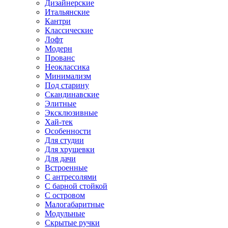
Дизайнерские
Итальянские
Кантри
Классические
Лофт
Модерн
Прованс
Неоклассика
Минимализм
Под старину
Скандинавские
Элитные
Эксклюзивные
Хай-тек
Особенности
Для студии
Для хрущевки
Для дачи
Встроенные
С антресолями
С барной стойкой
С островом
Малогабаритные
Модульные
Скрытые ручки