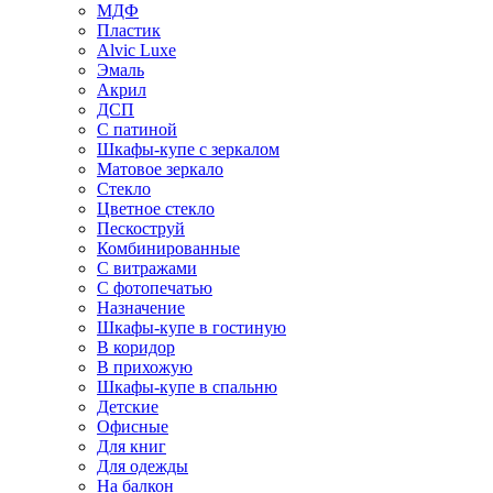
МДФ
Пластик
Alvic Luxe
Эмаль
Акрил
ДСП
С патиной
Шкафы-купе с зеркалом
Матовое зеркало
Стекло
Цветное стекло
Пескоструй
Комбинированные
С витражами
С фотопечатью
Назначение
Шкафы-купе в гостиную
В коридор
В прихожую
Шкафы-купе в спальню
Детские
Офисные
Для книг
Для одежды
На балкон