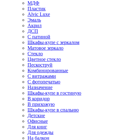
МДФ
Пластик
Alvic Luxe
Эмаль
Акрил
ДСП
С патиной
Шкафы-купе с зеркалом
Матовое зеркало
Стекло
Цветное стекло
Пескоструй
Комбинированные
С витражами
С фотопечатью
Назначение
Шкафы-купе в гостиную
В коридор
В прихожую
Шкафы-купе в спальню
Детские
Офисные
Для книг
Для одежды
На балкон