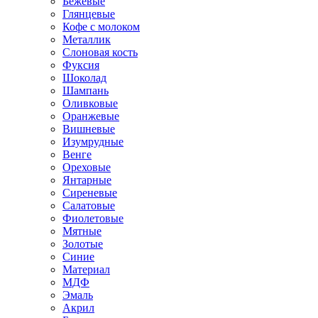
Бежевые
Глянцевые
Кофе с молоком
Металлик
Слоновая кость
Фуксия
Шоколад
Шампань
Оливковые
Оранжевые
Вишневые
Изумрудные
Венге
Ореховые
Янтарные
Сиреневые
Салатовые
Фиолетовые
Мятные
Золотые
Синие
Материал
МДФ
Эмаль
Акрил