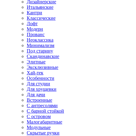
Дизайнерские
Итальянские
Кантри
Классические
Лофт
Модерн
Прованс
Неоклассика
Минимализм
Под старину
Скандинавские
Элитные
Эксклюзивные
Хай-тек
Особенности
Для студии
Для хрущевки
Для дачи
Встроенные
С антресолями
С барной стойкой
С островом
Малогабаритные
Модульные
Скрытые ручки