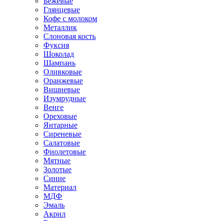
Бежевые
Глянцевые
Кофе с молоком
Металлик
Слоновая кость
Фуксия
Шоколад
Шампань
Оливковые
Оранжевые
Вишневые
Изумрудные
Венге
Ореховые
Янтарные
Сиреневые
Салатовые
Фиолетовые
Мятные
Золотые
Синие
Материал
МДФ
Эмаль
Акрил