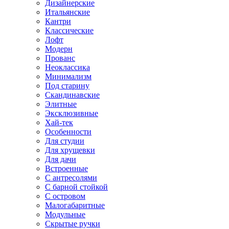
Дизайнерские
Итальянские
Кантри
Классические
Лофт
Модерн
Прованс
Неоклассика
Минимализм
Под старину
Скандинавские
Элитные
Эксклюзивные
Хай-тек
Особенности
Для студии
Для хрущевки
Для дачи
Встроенные
С антресолями
С барной стойкой
С островом
Малогабаритные
Модульные
Скрытые ручки