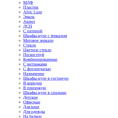
МДФ
Пластик
Alvic Luxe
Эмаль
Акрил
ДСП
С патиной
Шкафы-купе с зеркалом
Матовое зеркало
Стекло
Цветное стекло
Пескоструй
Комбинированные
С витражами
С фотопечатью
Назначение
Шкафы-купе в гостиную
В коридор
В прихожую
Шкафы-купе в спальню
Детские
Офисные
Для книг
Для одежды
На балкон