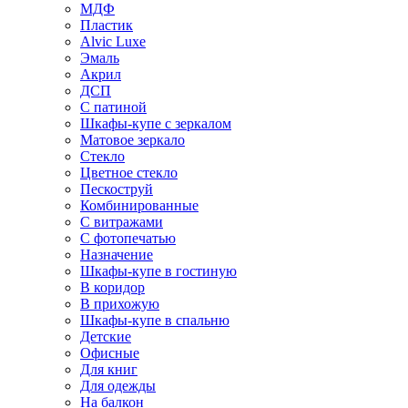
МДФ
Пластик
Alvic Luxe
Эмаль
Акрил
ДСП
С патиной
Шкафы-купе с зеркалом
Матовое зеркало
Стекло
Цветное стекло
Пескоструй
Комбинированные
С витражами
С фотопечатью
Назначение
Шкафы-купе в гостиную
В коридор
В прихожую
Шкафы-купе в спальню
Детские
Офисные
Для книг
Для одежды
На балкон