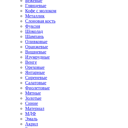
Бежевые
Глянцевые
Кофе с молоком
Металлик
Слоновая кость
Фуксия
Шоколад
Шампань
Оливковые
Оранжевые
Вишневые
Изумрудные
Венге
Ореховые
Янтарные
Сиреневые
Салатовые
Фиолетовые
Мятные
Золотые
Синие
Материал
МДФ
Эмаль
Акрил