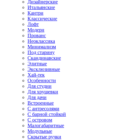
Дизайнерские
Итальянские
Кантри
Классические
Лофт
Модерн
Прованс
Неоклассика
Минимализм
Под старину
Скандинавские
Элитные
Эксклюзивные
Хай-тек
Особенности
Для студии
Для хрущевки
Для дачи
Встроенные
С антресолями
С барной стойкой
С островом
Малогабаритные
Модульные
Скрытые ручки