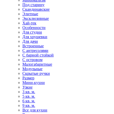
Минимализм
Под старину
Скандинавские
Элитные
Эксклюзивные
Хай-тек
Особенности
Для студии
Для хрущевки
Для дачи
Встроенные
С антресолями
С барной стойкой
С островом
Малогабаритные
Модульные
Скрытые ручки
Размер
Мини-кухни
Узкие
3 кв. м.
5 кв. м.
6 кв. м.
9 кв. м.
Все для кухни