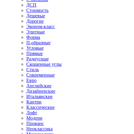
ДСП
Стоимость
Дешевые
Дорогие
Эконом-класс
Элитные
Форма
П-образные
Угловые
Прямые
Радиусные
Скошенные углы
Стиль
Современные
Евро
Английские
Дизайнерские
Итальянские
Кантри
Классические
Лофт
Модерн
Прованс
Неоклассика