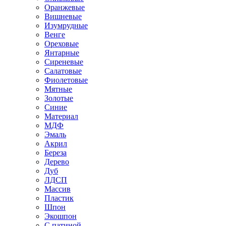
Оранжевые
Вишневые
Изумрудные
Венге
Ореховые
Янтарные
Сиреневые
Салатовые
Фиолетовые
Мятные
Золотые
Синие
Материал
МДФ
Эмаль
Акрил
Береза
Дерево
Дуб
ЛДСП
Массив
Пластик
Шпон
Экошпон
С патиной